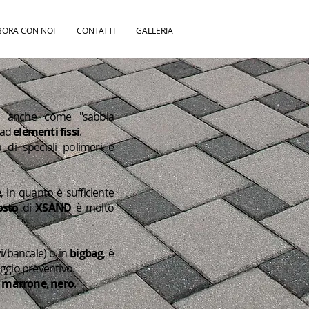
BORA CON NOI
CONTATTI
GALLERIA
o anche come "sabbia
 ad
elementi
fissi
.
di speciali polimeri e
e
, in quanto è sufficiente
osto
di
XSAND
è molto
i/bancale) o in
bigbag
, è
ggio preventivo.
,
marrone
,
nero
.