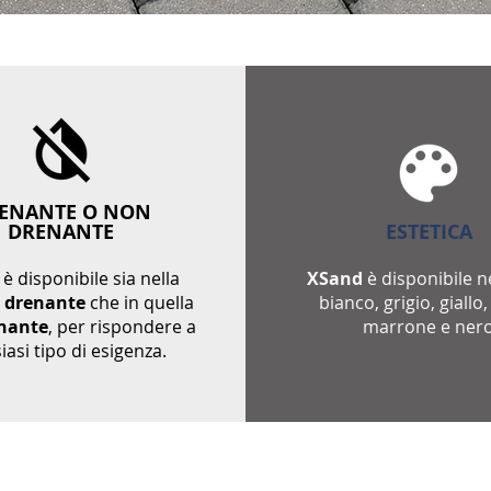
ENANTE O NON
DRENANTE
ESTETICA
d
è disponibile sia nella
XSand
è disponibile n
e
drenante
che in quella
bianco, grigio, giallo,
nante
, per rispondere a
marrone e nero
iasi tipo di esigenza.
ontenuti sia informativi che multimediali sono proprietà di Avi Resin