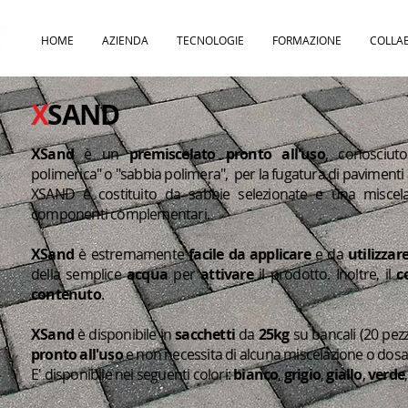
HOME
AZIENDA
TECNOLOGIE
FORMAZIONE
COLLA
X
SAND
XSand
è un
premiscelato pronto all'uso
, conosciut
polimerica" o "sabbia polimera", per la fugatura di pavimenti
XSAND è costituito da sabbie selezionate e una miscela 
componenti complementari.
XSand
è estremamente
facile da applicare
e da
utilizzar
della semplice
acqua
per
attivare
il prodotto. Inoltre, il
c
contenuto
.
XSand
è disponibile in
sacchetti
da
25kg
su bancali (20 pezz
pronto all'uso
e non necessita di alcuna miscelazione o dosa
E' disponibile nei seguenti colori:
bianco
,
grigio
,
giallo
,
verde