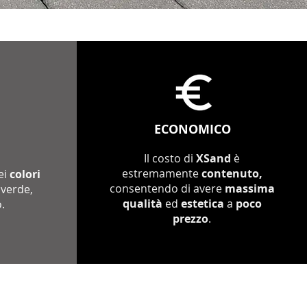
ECONOMICO
Il costo di
XSand
è
estremamente
contenuto,
ei
colori
consentendo di avere
massima
 verde,
qualità
ed
estetica
a
poco
.
prezzo
.
e S.r.l. E' vietata la riproduzione di qualsiasi contenuto.