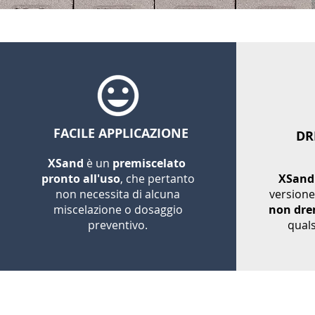
FACILE APPLICAZIONE
DR
XSand
è un
premiscelato
pronto all'uso
, che pertanto
XSan
non necessita di alcuna
version
miscelazione o dosaggio
non dre
preventivo.
quals
© 2010-2026 Avi Resine S.r.l. P.Iva 02165730223. Tutti i c