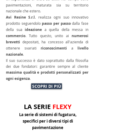
pavimentazioni, maturata sia su territorio
nazionale che estero.
Avi Resine S.r.l.
realizza ogni suo innovativo
prodotto seguendolo
passo per passo
dalla fase
della sua
ideazione
a quella della messa in
commercio
. Tutto questo, unito ai
numerosi
brevetti
depositati, ha concesso all'azienda di
ottenere svariati
riconoscimenti
a
livello
nazionale
.
Il suo successo è dato soprattutto dalla filosofia
dei due fondatori: garantire sempre al cliente
massima qualità e prodotti personalizzati per
ogni esigenza
.
SCOPRI DI PIÙ
LA SERIE
FLEXY
La serie di sistemi di fugatura,
specifici per i diversi tipi di
pavimentazione