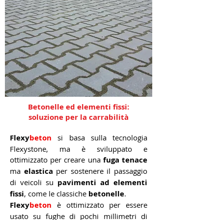
Betonelle ed elementi fissi:
soluzione per la carrabilità
Flexy
beton
si basa sulla tecnologia
Flexystone, ma è sviluppato e
ottimizzato per creare una
fuga tenace
ma
elastica
per sostenere il passaggio
di veicoli su
pavimenti ad elementi
fissi
, come le classiche
betonelle
.
Flexy
beton
è ottimizzato per essere
usato su fughe di pochi millimetri di