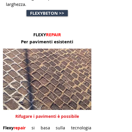
larghezza.
FLEXYBETON >>
FLEXY
REPAIR
Per pavimenti esistenti
Rifugare i pavimenti è possibile
Flexy
repair
si basa sulla tecnologia