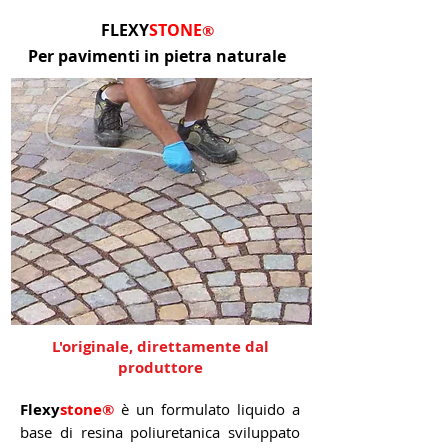
FLEXY
STONE
®
Per pavimenti in pietra naturale
L'originale, direttamente dal
produttore
Flexy
stone
®
è un formulato liquido a
base di resina poliuretanica sviluppato